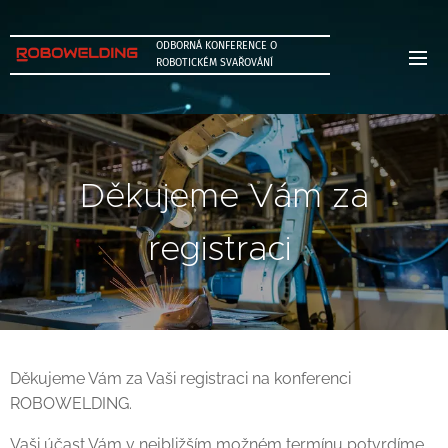
ODBORNÁ KONFERENCE O
ROBOTICKÉM SVAŘOVÁNÍ
Děkujeme Vám za
registraci
Děkujeme Vám za Vaši registraci na konferenci
ROBOWELDING.
Vaši účast Vám v nejbližším možném termínu potvrdíme